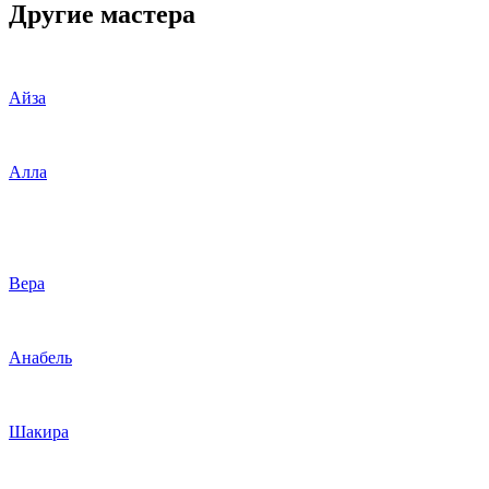
Другие мастера
Айза
Алла
Вера
Анабель
Шакира